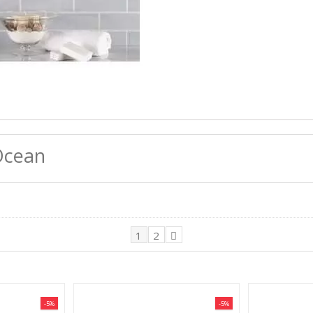
Ocean
1
2
-5%
-5%