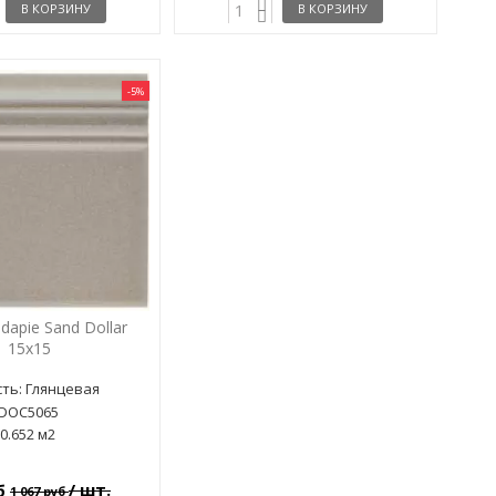
В КОРЗИНУ
В КОРЗИНУ
-5%
dapie Sand Dollar
15x15
ть: Глянцевая
ADOC5065
0.652 м2
/ шт.
уб
1 067 руб