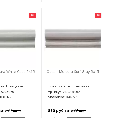
-5%
-5%
ura White Caps 5x15
Ocean Moldura Surf Gray 5x15
ть: Глянцевая
Поверхность: Глянцевая
ADOC5060
Артикул: ADOC5062
0.45 м2
Упаковка: 0.45 м2
/ шт.
/ шт.
850 руб
895 руб
895 руб