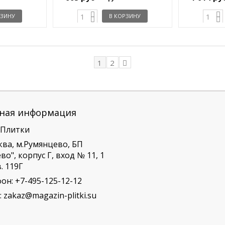
РЗИНУ
В КОРЗИНУ
1
2
ная информация
 Плитки
ква, м.Румянцево, БП
о", корпус Г, вход № 11, 1
. 119Г
фон:
+7-495-125-12-12
:
zakaz@magazin-plitki.su