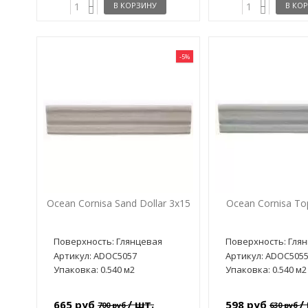
В КОРЗИНУ
В КО
-5%
Ocean Cornisa Sand Dollar 3x15
Ocean Cornisa Top
Поверхность: Глянцевая
Поверхность: Гля
Артикул: ADOC5057
Артикул: ADOC505
Упаковка: 0.540 м2
Упаковка: 0.540 м2
/ шт.
/
665 руб
598 руб
700 руб
630 руб