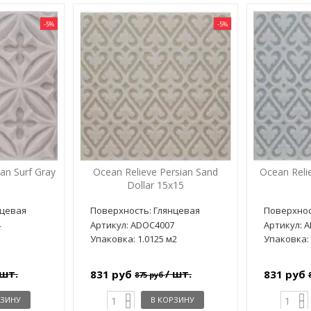
-5%
-5%
an Surf Gray
Ocean Relieve Persian Sand
Ocean Relie
Dollar 15x15
нцевая
Поверхность: Глянцевая
Поверхнос
4
Артикул: ADOC4007
Артикул: 
Упаковка: 1.0125 м2
Упаковка: 
 шт.
/ шт.
831 руб
831 руб
875 руб
РЗИНУ
В КОРЗИНУ