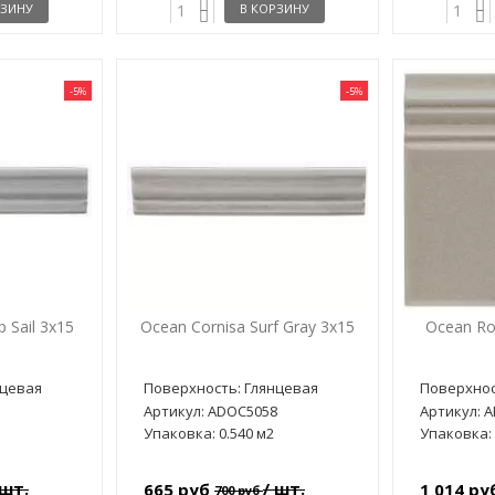
РЗИНУ
В КОРЗИНУ
-5%
-5%
 Sail 3x15
Ocean Cornisa Surf Gray 3x15
Ocean Ro
нцевая
Поверхность: Глянцевая
Поверхнос
5
Артикул: ADOC5058
Артикул: 
Упаковка: 0.540 м2
Упаковка: 
 шт.
/ шт.
665 руб
1 014 р
700 руб