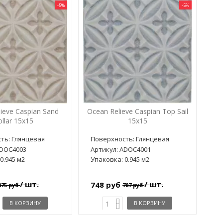
-5%
-5%
ieve Caspian Sand
Ocean Relieve Caspian Top Sail
llar 15x15
15x15
ть: Глянцевая
Поверхность: Глянцевая
ADOC4003
Артикул: ADOC4001
0.945 м2
Упаковка: 0.945 м2
/ шт.
/ шт.
748 руб
875 руб
787 руб
В КОРЗИНУ
В КОРЗИНУ