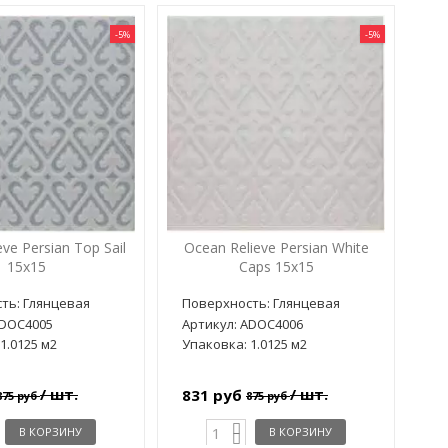
-5%
-5%
ve Persian Top Sail
Ocean Relieve Persian White
15x15
Caps 15x15
ть: Глянцевая
Поверхность: Глянцевая
ADOC4005
Артикул: ADOC4006
1.0125 м2
Упаковка: 1.0125 м2
/ шт.
/ шт.
831 руб
875 руб
875 руб
В КОРЗИНУ
В КОРЗИНУ