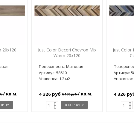
n 20x120
Just Color Decori Chevron Mix
Just Color
Warm 20x120
C
овая
Поверхность: Матовая
Поверхнос
Артикул: 58610
Артикул: 5
Упаковка: 1.2 м2
Упаковка: 
/ кв.м.
/ кв.м.
4 326 руб
4 326 р
уб
6 180 руб
РЗИНУ
В КОРЗИНУ