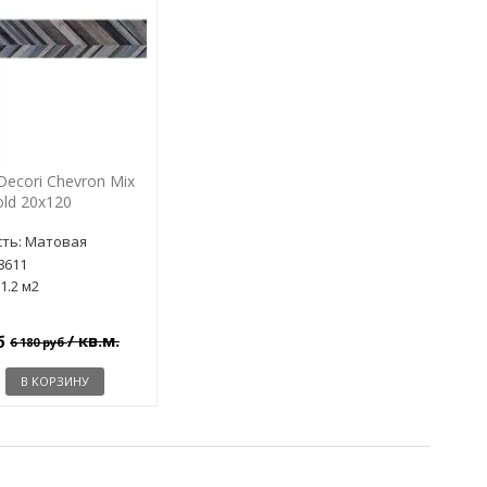
 Decori Chevron Mix
old 20x120
ть: Матовая
8611
1.2 м2
/ кв.м.
уб
6 180 руб
В КОРЗИНУ