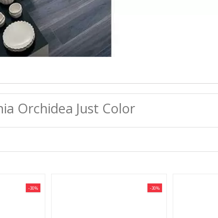
a Orchidea Just Color
-30%
-30%