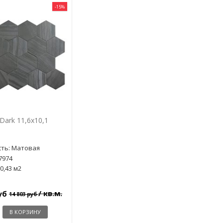
-15%
 Dark 11,6x10,1
ть: Матовая
7974
0,43 м2
/ кв.м.
руб
14 803 руб
В КОРЗИНУ