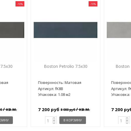
-10%
-10%
 7.5x30
Boston Petrolio 7.5x30
Boston 
овая
Поверхность: Матовая
Поверхнос
Артикул: fK8B
Артикул: f
Упаковка: 1.08 м2
Упаковка: 
/ кв.м.
/ кв.м.
7 200 руб
7 200 р
уб
8 000 руб
РЗИНУ
В КОРЗИНУ