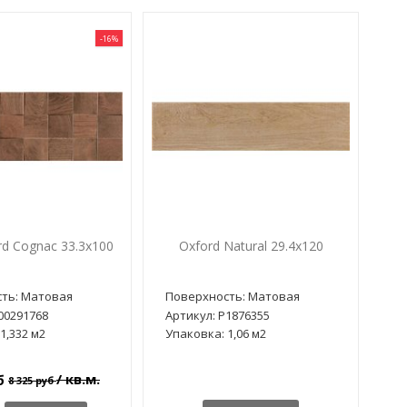
-16%
rd Cognac 33.3x100
Oxford Natural 29.4x120
ть: Матовая
Поверхность: Матовая
00291768
Артикул: P1876355
1,332 м2
Упаковка: 1,06 м2
/ кв.м.
уб
8 325 руб