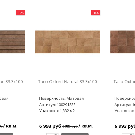
-16%
-16%
ac 33.3x100
Taco Oxford Natural 33.3x100
Taco Oxfo
овая
Поверхность: Матовая
Поверхнос
9
Артикул: 100291833
Артикул: 1
Упаковка: 1,332 м2
Упаковка: 
/ кв.м.
/ кв.м.
6 993 руб
6 993 р
уб
8 325 руб