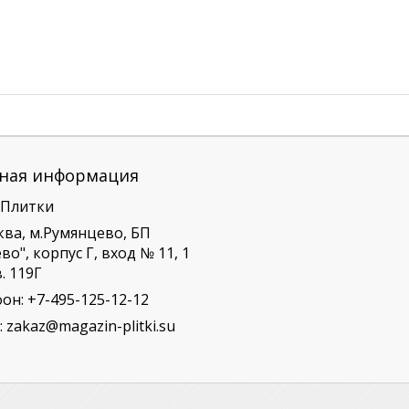
ная информация
 Плитки
ква, м.Румянцево, БП
о", корпус Г, вход № 11, 1
. 119Г
фон:
+7-495-125-12-12
:
zakaz@magazin-plitki.su