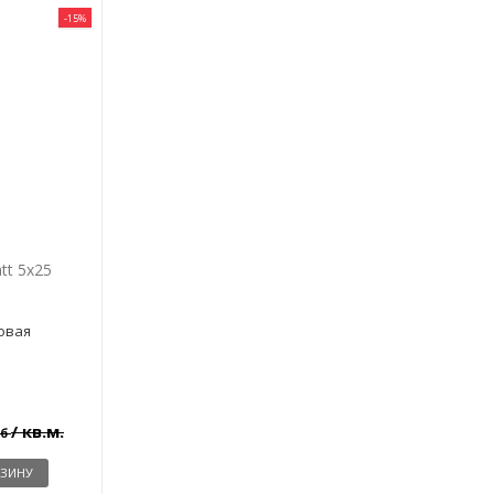
-15%
tt 5x25
овая
/ кв.м.
уб
РЗИНУ