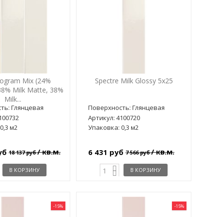
logram Mix (24%
Spectre Milk Glossy 5x25
38% Milk Matte, 38%
Milk...
ть: Глянцевая
Поверхность: Глянцевая
100732
Артикул: 4100720
0,3 м2
Упаковка: 0,3 м2
/ кв.м.
/ кв.м.
руб
6 431 руб
18 137 руб
7 566 руб
В КОРЗИНУ
В КОРЗИНУ
-15%
-15%