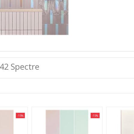
42 Spectre
-15%
-15%