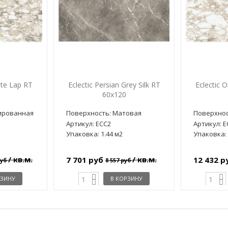
ite Lap RT
Eclectic Persian Grey Silk RT
Eclectic 
60x120
ированная
Поверхность: Матовая
Поверхнос
Артикул: ECC2
Артикул: 
Упаковка: 1.44 м2
Упаковка: 
/ кв.м.
/ кв.м.
7 701 руб
12 432 
руб
8 557 руб
РЗИНУ
В КОРЗИНУ