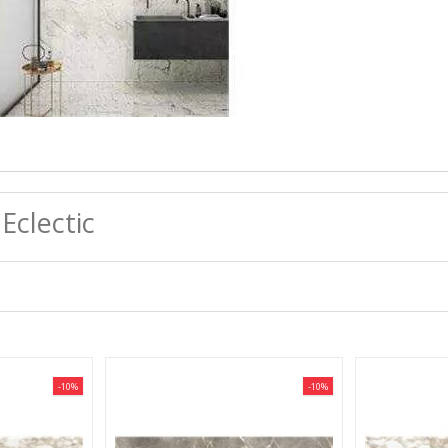
clectic
-10%
-10%