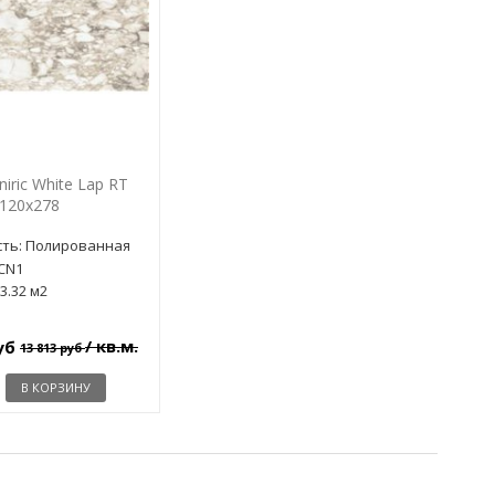
Oniric White Lap RT
120x278
ть: Полированная
ECN1
3.32 м2
/ кв.м.
руб
13 813 руб
В КОРЗИНУ