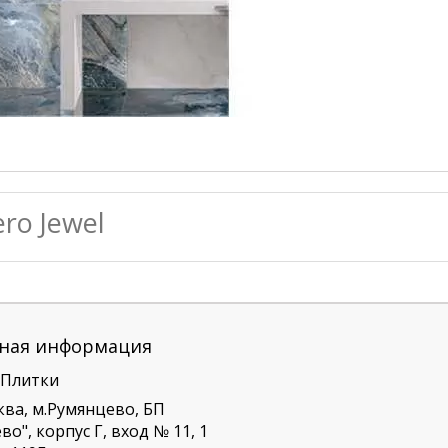
ro Jewel
ная информация
 Плитки
ква, м.Румянцево, БП
о", корпус Г, вход № 11, 1