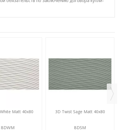
бой обязательств по заключению договора купли-
3
 White Matt 40x80
3D Twist Sage Matt 40x80
8DWM
8DSM