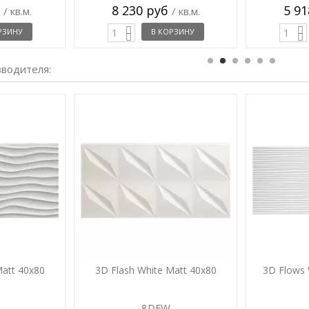
б
8 230 руб
5 9
/ кв.м.
/ кв.м.
РЗИНУ
В КОРЗИНУ
зводителя:
att 40x80
3D Flash White Matt 40x80
3D Flows 
8DFW