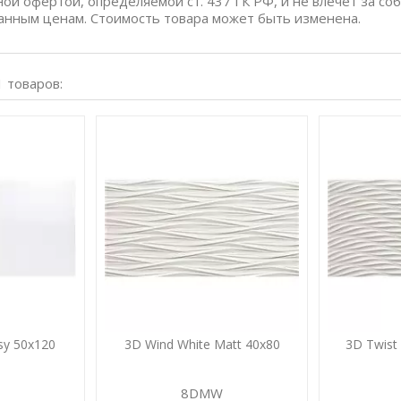
ной офертой, определяемой ст. 437 ГК РФ, и не влечет за со
анным ценам. Стоимость товара может быть изменена.
1 товаров:
ssy 50x120
3D Wind White Matt 40x80
3D Twist
8DMW