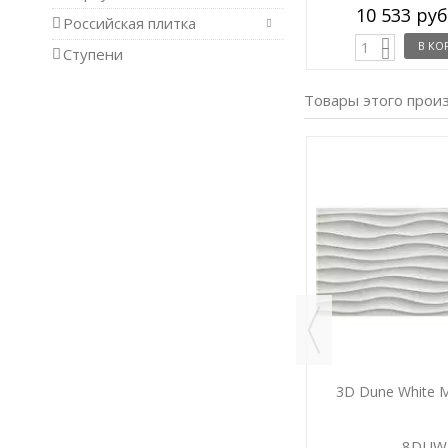
10 119 руб
10 533 ру
/ кв.м.
Российская плитка
В КОРЗИНУ
В КО
Ступени
Товары этого прои
0x80
3D Dune Sand Matt 40x80
3D Dune White M
8DUS
8DUW