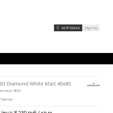
КОРЗИНА
(пусто)
3D Diamond White Matt 40x80
Артикул:
8DDI
Плитка
Цена:
8 230 руб
/ кв.м.