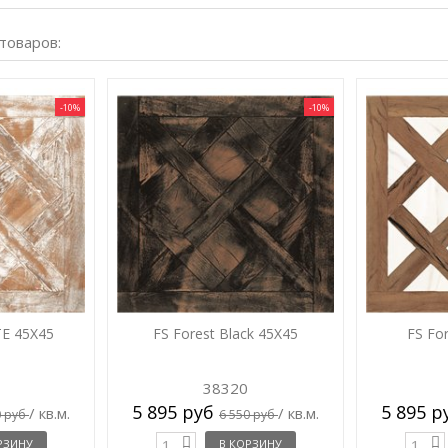
 товаров:
-10%
-10%
TE 45X45
FS Forest Black 45X45
FS Fo
38320
5 895 руб
5 895 
/ кв.м.
/ кв.м.
0 руб
6 550 руб
РЗИНУ
В КОРЗИНУ