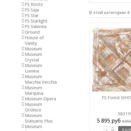
FS Roots
FS Saja
В этой категории 4
FS Star
FS Starlight
FS Valentia
Ground
House of
Vanity
Museum
Museum
Crystal
Museum
Lumina
Museum
Macchia Vecchia
Museum
Marquina
FS Forest WHI
Museum Opera
Museum
Orobico
38319
Museum
5 895 руб
Statuario Plus
6 55
Museum
В КО