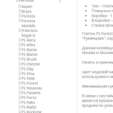
Peronda
Тип – Плит
Aspen
Поверхност
Brass
Коробка - 1
Foresta
В коробке –
Foresta
Страна про
Mumble
Francisco
Плитка FS Fores
Segarra
"Румянцево", кор
FS Alora
FS Arles
Данная коллекци
FS Barna
Москве и Москов
FS Blume
FS Brush
Узнать о наличи
FS Chester
FS Clay
Цвет изделий на
FS Etna
используемого м
FS Field
FS Forest
Минимальная сум
FS Nouveau
FS Paname
В связи с неста
FS Porto
является публич
FS Raku
продажи по указ
FS Rialto
FS Rockstar