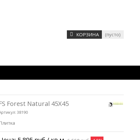
КОРЗИНА
(пусто)
FS Forest Natural 45X45
Артикул:
38190
Плитка
Цена:
5 895 руб
/ кв.м.