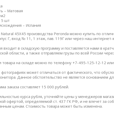
ка
ь – Матовая
 м2
 5 шт
исхождения – Испания
t Natural 45X45 производства Peronda можно купить по отлич
пус Г, вход № 11, 1 этаж, пав. 119Г или через наш интернет-
я входит в складскую программу и поставляется нами в крат
ской области, а также отправляем грузы по всей России чер
и товара на складе можно по телефону +7-495-125-12-12 или п
 фотографиях может отличаться от фактического, что обус
онитора. Данное обстоятельство не является основанием дл
ма заказа составляет 15 000 рублей.
бильностью курса рубля, уточняйте цены у менеджеров магаз
ной офертой, определяемой ст. 437 ГК РФ, и не влечет за со
анным ценам. Стоимость товара может быть изменена.