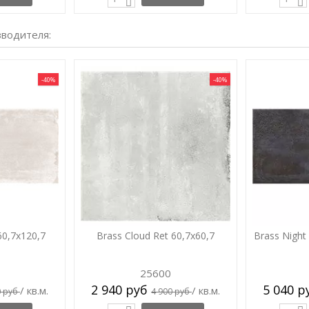
зводителя:
-40%
-40%
60,7x120,7
Brass Cloud Ret 60,7x60,7
Brass Night
25600
2 940 руб
5 040 
/ кв.м.
/ кв.м.
0 руб
4 900 руб