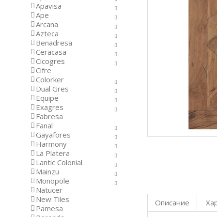
Apavisa
Ape
Arcana
Azteca
Benadresa
Ceracasa
Cicogres
Cifre
Colorker
Dual Gres
Equipe
Exagres
Fabresa
Fanal
Gayafores
Harmony
La Platera
Lantic Colonial
Mainzu
Monopole
Natucer
New Tiles
Описание
Ха
Pamesa