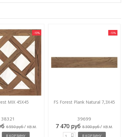
-10%
-10%
rest MIX 45X45
FS Forest Plank Natural 7,3X45
38321
39699
руб
7 470 руб
/ кв.м.
/ кв.м.
6 550 руб
8 300 руб
В КОРЗИНУ
В КОРЗИНУ