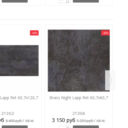
-40%
-40%
B
4
 Lapp Ret 60,7x120,7
Brass Night Lapp Ret 60,7x60,7
21302
21306
руб
3 150 руб
/ кв.м.
/ кв.м.
8 400 руб
5 250 руб