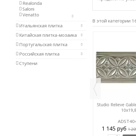
Realonda
Saloni
Venatto
В этой категории 1
Итальянская плитка
Китайская плитка-мозаика
-5%
-5%
Португальская плитка
Российская плитка
Ступени
Dawn
Studio Decorado Flores Dusk
Studio Relieve Gabl
14.8x14.8
10x19,
ADST6001
ADST40
606 руб
1 145 руб
.
/ шт.
638 руб
1 20