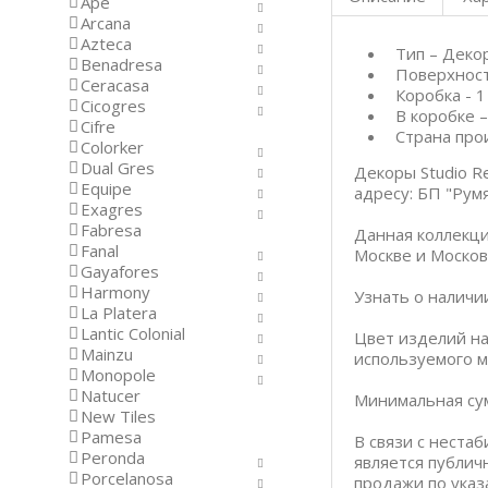
Ape
Arcana
Azteca
Тип – Деко
Benadresa
Поверхност
Ceracasa
Коробка - 1
Cicogres
В коробке –
Cifre
Страна про
Colorker
Dual Gres
Декоры Studio Re
Equipe
адресу: БП "Румя
Exagres
Fabresa
Данная коллекци
Fanal
Москве и Москов
Gayafores
Harmony
Узнать о наличи
La Platera
Lantic Colonial
Цвет изделий на
Mainzu
используемого м
Monopole
Natucer
Минимальная сум
New Tiles
Pamesa
В связи с неста
Peronda
является публич
Porcelanosa
продажи по указ