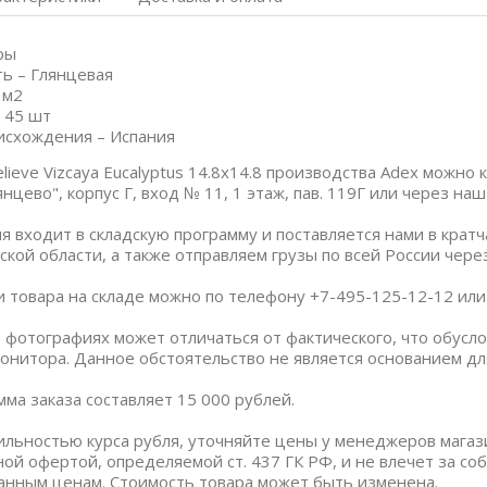
ры
ь – Глянцевая
 м2
 45 шт
исхождения – Испания
lieve Vizcaya Eucalyptus 14.8x14.8 производства Adex можно
нцево", корпус Г, вход № 11, 1 этаж, пав. 119Г или через на
я входит в складскую программу и поставляется нами в крат
ской области, а также отправляем грузы по всей России чер
и товара на складе можно по телефону +7-495-125-12-12 или п
 фотографиях может отличаться от фактического, что обус
онитора. Данное обстоятельство не является основанием дл
ма заказа составляет 15 000 рублей.
бильностью курса рубля, уточняйте цены у менеджеров магаз
ной офертой, определяемой ст. 437 ГК РФ, и не влечет за со
анным ценам. Стоимость товара может быть изменена.