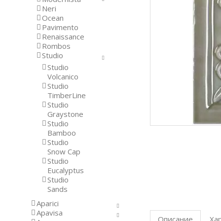
Neri
Ocean
Pavimento
Renaissance
Rombos
Studio
Studio
Volcanico
Studio
TimberLine
Studio
Graystone
Studio
Bamboo
Studio
Snow Cap
Studio
Eucalyptus
Studio
Sands
Aparici
Apavisa
Описание
Ха