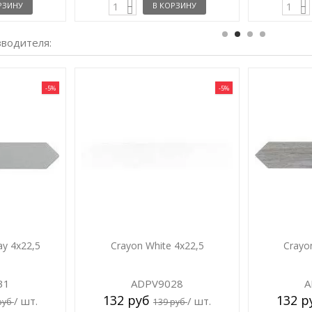
РЗИНУ
В КОРЗИНУ
зводителя:
-5%
-5%
ay 4x22,5
Crayon White 4x22,5
Crayo
31
ADPV9028
A
132 руб
132 
/ шт.
/ шт.
руб
139 руб