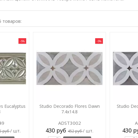
6 товаров:
-5%
-5%
es Eucalyptus
Studio Decorado Flores Dawn
Studio De
8
7.4x14.8
49
ADST3002
A
430 руб
430 
/ шт.
/ шт.
5 руб
452 руб