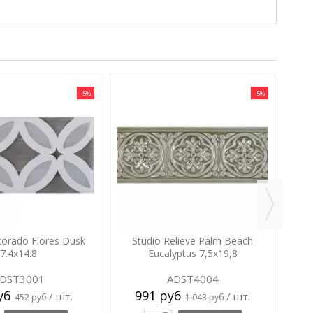
-5%
-5%
corado Flores Dusk
Studio Relieve Palm Beach
7.4x14.8
Eucalyptus 7,5x19,8
DST3001
ADST4004
руб
991 руб
/ шт.
/ шт.
452 руб
1 043 руб