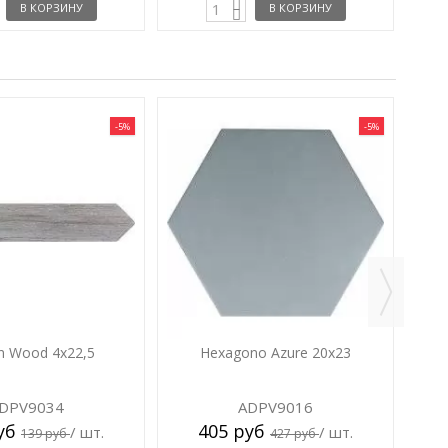
В КОРЗИНУ
В КОРЗИНУ
-5%
-5%
n Wood 4x22,5
Hexagono Azure 20x23
DPV9034
ADPV9016
руб
405 руб
/ шт.
/ шт.
139 руб
427 руб