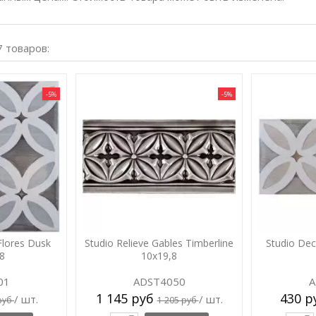
7 товаров:
-5%
-5%
Flores Dusk
Studio Relieve Gables Timberline
Studio De
.8
10x19,8
01
ADST4050
A
1 145 руб
430 
/ шт.
/ шт.
руб
1 205 руб