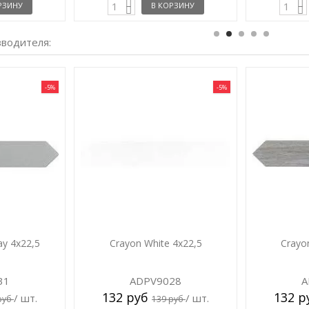
РЗИНУ
В КОРЗИНУ
зводителя:
-5%
-5%
ay 4x22,5
Crayon White 4x22,5
Crayo
31
ADPV9028
A
132 руб
132 
/ шт.
/ шт.
руб
139 руб