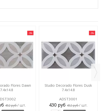
-5%
-5%
corado Flores Dawn
Studio Decorado Flores Dusk
7.4x14.8
7.4x14.8
DST3002
ADST3001
руб
430 руб
/ шт.
/ шт.
452 руб
452 руб