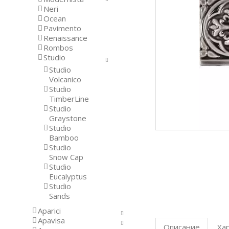
Neri
Ocean
Pavimento
Renaissance
Rombos
Studio
Studio
Volcanico
Studio
TimberLine
Studio
Graystone
Studio
Bamboo
Studio
Snow Cap
Studio
Eucalyptus
Studio
Sands
Aparici
Apavisa
Описание
Ха