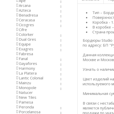
Ape
Arcana
Azteca
Тип – Бор
Benadresa
Поверхност
Ceracasa
Коробка - 1
Cicogres
В коробке –
Cifre
Страна про
Colorker
Dual Gres
Бордюры Studio 
Equipe
по адресу: БП "Р
Exagres
Fabresa
Данная коллекци
Fanal
Москве и Москов
Gayafores
Harmony
Узнать о наличи
La Platera
Lantic Colonial
Цвет изделий на
Mainzu
используемого м
Monopole
Natucer
Минимальная сум
New Tiles
Pamesa
В связи с неста
Peronda
является публич
Porcelanosa
продажи по указ