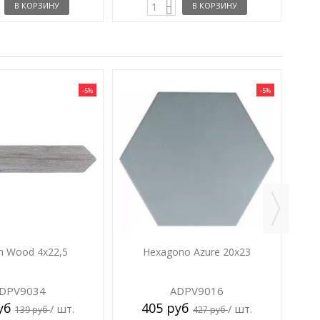
В КОРЗИНУ
В КОРЗИНУ
-5%
-5%
n Wood 4x22,5
Hexagono Azure 20x23
DPV9034
ADPV9016
руб
405 руб
/ шт.
/ шт.
139 руб
427 руб