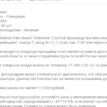
дюры
ь – Глянцевая
.385
 93 шт.
исхождения – Испания
Relieve Palm Beach Timberline 7,5x19,8 производства Adex м
умянцево", корпус Г, вход № 11, 1 этаж, пав. 119Г или через
я входит в складскую программу и поставляется нами в крат
ской области, а также отправляем грузы по всей России чер
и товара на складе можно по телефону +7-495-125-12-12 или п
 фотографиях может отличаться от фактического, что обус
онитора. Данное обстоятельство не является основанием дл
ма заказа составляет 15 000 рублей.
бильностью курса рубля, уточняйте цены у менеджеров магаз
ной офертой, определяемой ст. 437 ГК РФ, и не влечет за со
анным ценам. Стоимость товара может быть изменена.