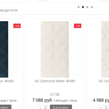
зводителя:
-10%
-10%
ue 40x80
4D Diamond White 40x80
4D Dr
D728
7 088 руб
4 988 
/ кв.м.
/ кв.м.
9 руб
7 875 руб
РЗИНУ
В КОРЗИНУ