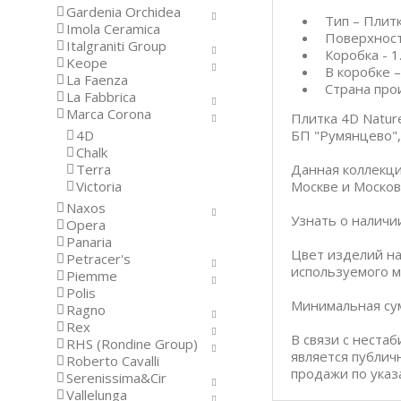
Gardenia Orchidea
Тип – Плит
Imola Ceramica
Поверхност
Italgraniti Group
Коробка - 1
Keope
В коробке –
La Faenza
Страна про
La Fabbrica
Marca Corona
Плитка 4D Natur
4D
БП "Румянцево", 
Chalk
Terra
Данная коллекци
Victoria
Москве и Москов
Naxos
Узнать о наличи
Opera
Panaria
Цвет изделий на
Petracer's
используемого м
Piemme
Polis
Минимальная сум
Ragno
Rex
В связи с неста
RHS (Rondine Group)
является публич
Roberto Cavalli
продажи по указ
Serenissima&Cir
Vallelunga