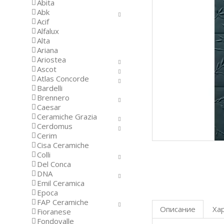
Abita
Abk
Acif
Alfalux
Alta
Ariana
Ariostea
Ascot
Atlas Concorde
Bardelli
Brennero
Caesar
Ceramiche Grazia
Cerdomus
Cerim
Cisa Ceramiche
Colli
Del Conca
DNA
Emil Ceramica
Epoca
FAP Ceramiche
Описание
Ха
Fioranese
Fondovalle