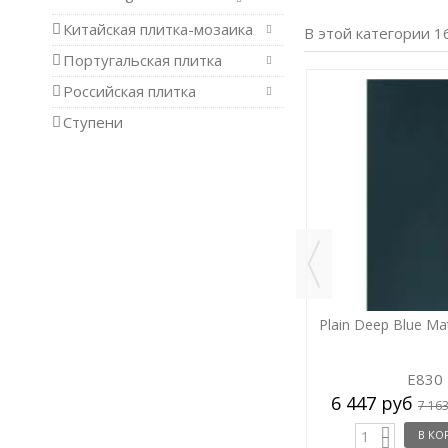
Китайская плитка-мозаика
В этой категории 1
Португальская плитка
Российская плитка
-10%
-10%
Ступени
80
4D Drop White 40x80
Plain Deep Blue Ma
D731
E830
4 988 руб
6 447 руб
в.м.
/ кв.м.
5 542 руб
7 16
В КОРЗИНУ
В КО