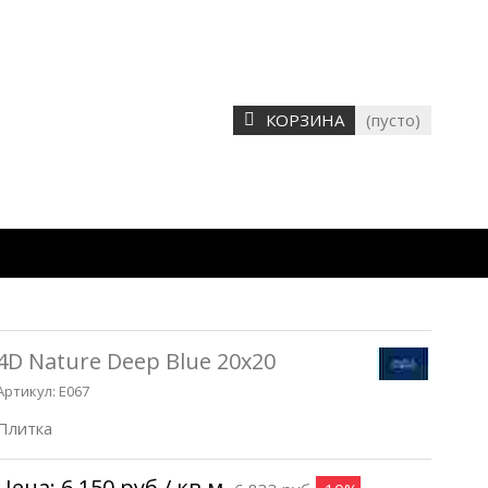
КОРЗИНА
(пусто)
4D Nature Deep Blue 20x20
Артикул:
E067
Плитка
Цена:
6 150 руб
/ кв.м.