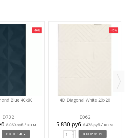
-10%
-10%
5
ond Blue 40x80
4D Diagonal White 20x20
D732
E062
руб
5 830 руб
/ кв.м.
/ кв.м.
8 069 руб
6 478 руб
В КОРЗИНУ
В КОРЗИНУ