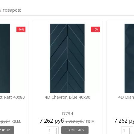
6 товаров:
-10%
-10%
tt Rett 40x80
4D Chevron Blue 40x80
4D Diam
D734
7 262 руб
7 262 
/ кв.м.
/ кв.м.
3 руб
8 069 руб
РЗИНУ
В КОРЗИНУ