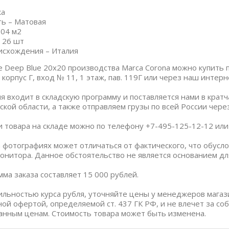
ка
ь – Матовая
.04 м2
 26 шт
исхождения – Италия
e Deep Blue 20x20 производства Marca Corona можно купить 
корпус Г, вход № 11, 1 этаж, пав. 119Г или через наш интерн
я входит в складскую программу и поставляется нами в крат
ской области, а также отправляем грузы по всей России чер
и товара на складе можно по телефону +7-495-125-12-12 или п
 фотографиях может отличаться от фактического, что обус
онитора. Данное обстоятельство не является основанием дл
ма заказа составляет 15 000 рублей.
бильностью курса рубля, уточняйте цены у менеджеров магаз
ной офертой, определяемой ст. 437 ГК РФ, и не влечет за со
анным ценам. Стоимость товара может быть изменена.