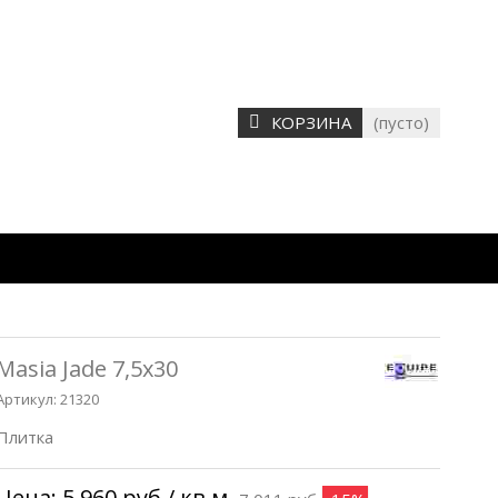
КОРЗИНА
(пусто)
Masia Jade 7,5х30
Артикул:
21320
Плитка
Цена:
5 960 руб
/ кв.м.