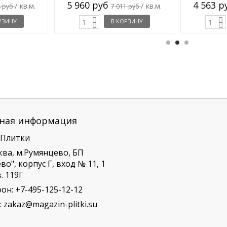
5 960 руб
4 563 
/ кв.м.
/ кв.м.
8 руб
7 011 руб
РЗИНУ
В КОРЗИНУ
ная информация
 Плитки
ква, м.Румянцево, БП
о", корпус Г, вход № 11, 1
. 119Г
фон:
+7-495-125-12-12
:
zakaz@magazin-plitki.su