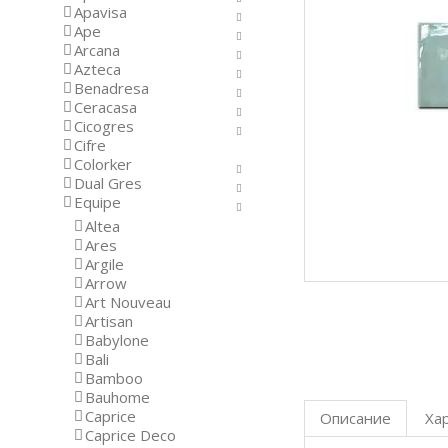
Apavisa
Ape
Arcana
Azteca
Benadresa
Ceracasa
Cicogres
Cifre
Colorker
Dual Gres
Equipe
Altea
Ares
Argile
Arrow
Art Nouveau
Artisan
Babylone
Bali
Bamboo
Bauhome
Caprice
Описание
Ха
Caprice Deco