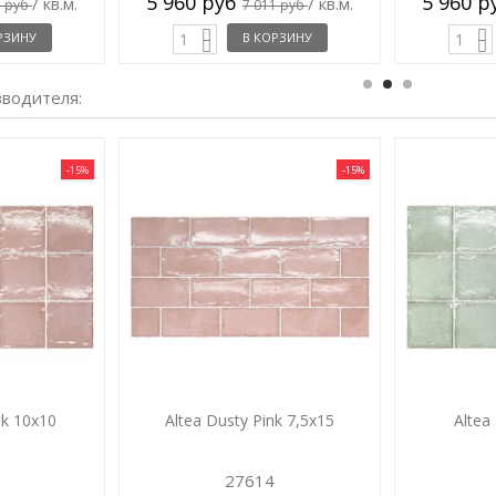
5 960 руб
5 960 
/ кв.м.
/ кв.м.
1 руб
7 011 руб
РЗИНУ
В КОРЗИНУ
зводителя:
-15%
-15%
nk 10x10
Altea Dusty Pink 7,5x15
Altea
27614