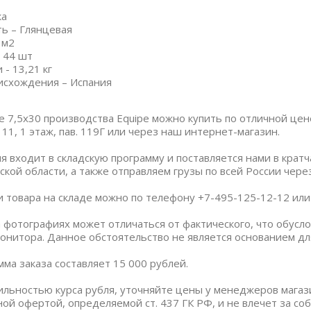
ка
ь – Глянцевая
 м2
 44 шт
- 13,21 кг
исхождения – Испания
de 7,5х30 производства Equipe можно купить по отличной цен
 11, 1 этаж, пав. 119Г или через наш интернет-магазин.
я входит в складскую программу и поставляется нами в крат
ской области, а также отправляем грузы по всей России чер
и товара на складе можно по телефону +7-495-125-12-12 или п
 фотографиях может отличаться от фактического, что обус
онитора. Данное обстоятельство не является основанием дл
ма заказа составляет 15 000 рублей.
бильностью курса рубля, уточняйте цены у менеджеров магаз
ной офертой, определяемой ст. 437 ГК РФ, и не влечет за со