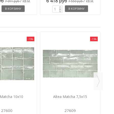
руб
6 418 руб
/ кв.м.
/ кв.м.
7 011 руб
7 550 руб
В КОРЗИНУ
В КОРЗИНУ
-15%
-15%
4
 Matcha 10x10
Altea Matcha 7,5x15
27600
27609