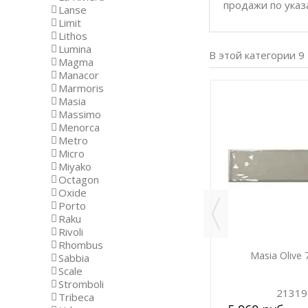
продажи по указ
Lanse
Limit
Lithos
Lumina
В этой категории 9
Magma
Manacor
Marmoris
Masia
-15%
-15%
Massimo
Menorca
Metro
Micro
Miyako
Octagon
Oxide
Porto
Raku
Rivoli
Rhombus
Masia Gris Claro 7,5х30
Masia Olive 
Sabbia
Scale
Stromboli
20715
21319
Tribeca