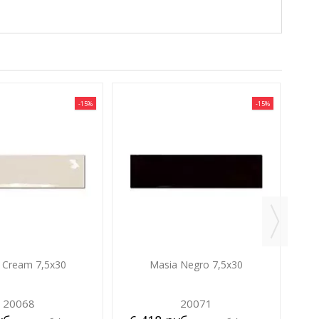
-15%
-15%
5
 Cream 7,5х30
Masia Negro 7,5х30
20068
20071