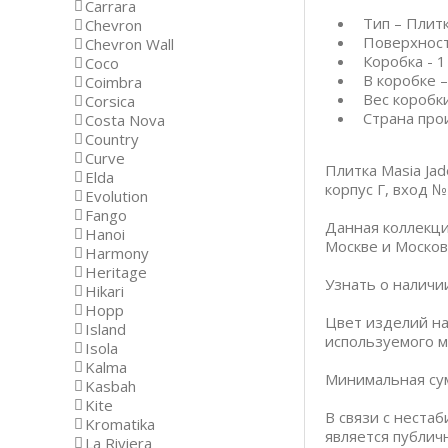
Carrara
Тип – Плит
Chevron
Поверхност
Chevron Wall
Коробка - 1
Coco
В коробке –
Coimbra
Вес коробки 
Corsica
Страна про
Costa Nova
Country
Curve
Плитка Masia Ja
Elda
корпус Г, вход №
Evolution
Fango
Данная коллекци
Hanoi
Москве и Москов
Harmony
Heritage
Узнать о наличи
Hikari
Hopp
Цвет изделий на
Island
используемого м
Isola
Kalma
Минимальная сум
Kasbah
Kite
В связи с неста
Kromatika
является публич
La Riviera