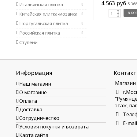
3 722 руб
4 563 руб
в.м.
/ кв.м.
4 378 руб
5 36
Итальянская плитка
В КОРЗИНУ
В КО
Китайская плитка-мозаика
Португальская плитка
Российская плитка
Ступени
Информация
Контакт
Магазин
Наш магазин
г.Мос
О магазине
"Румянцев
Оплата
этаж, пав
Доставка
Теле
Сотрудничество
E-mail
Условия покупки и возврата
Карта сайта