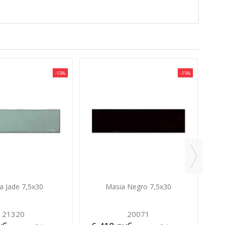
-15%
-15%
5
a Jade 7,5х30
Masia Negro 7,5х30
21320
20071