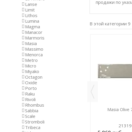
продажи по указ
Lanse
Limit
Lithos
Lumina
В этой категории 9
Magma
Manacor
Marmoris
Masia
-15%
-15%
Massimo
Menorca
Metro
Micro
Miyako
Octagon
Oxide
Porto
Raku
Rivoli
Rhombus
Masia Gris Claro 7,5х30
Masia Olive 
Sabbia
Scale
Stromboli
20715
21319
Tribeca