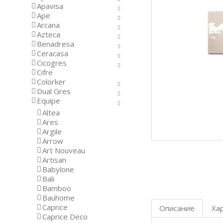
Apavisa
Ape
Arcana
Azteca
Benadresa
Ceracasa
Cicogres
Cifre
Colorker
Dual Gres
Equipe
Altea
Ares
Argile
Arrow
Art Nouveau
Artisan
Babylone
Bali
Bamboo
Bauhome
Caprice
Описание
Ха
Caprice Deco