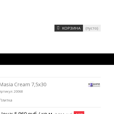
КОРЗИНА
(пусто)
Masia Cream 7,5х30
Артикул:
20068
Плитка
Цена:
5 960 руб
/ кв.м.