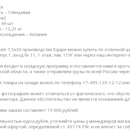
ка
ь – Глянцевая
 м2
 44 шт
- 13,21 кг
исхождения – Испания
eam 7,5х30 производства Equipe можно купить по отличной ц
пус Г, вход № 11, 1 этаж, пав. 119Г или через наш интернет-
я входит в складскую программу и поставляется нами в крат
ской области, а также отправляем грузы по всей России чер
и товара на складе можно по телефону +7-495-125-12-12 или п
 фотографиях может отличаться от фактического, что обус
онитора. Данное обстоятельство не является основанием дл
ма заказа составляет 15 000 рублей.
бильностью курса рубля, уточняйте цены у менеджеров магаз
ной офертой, определяемой ст. 437 ГК РФ, и не влечет за со