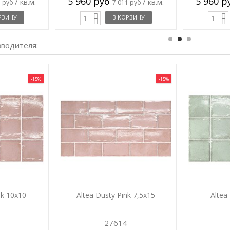
5 960 руб
5 960 
/ кв.м.
/ кв.м.
1 руб
7 011 руб
РЗИНУ
В КОРЗИНУ
зводителя:
-15%
-15%
nk 10x10
Altea Dusty Pink 7,5x15
Altea
27614