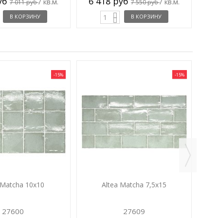
руб
6 418 руб
/ кв.м.
/ кв.м.
7 011 руб
7 550 руб
В КОРЗИНУ
В КОРЗИНУ
-15%
-15%
4
 Matcha 10x10
Altea Matcha 7,5x15
27600
27609