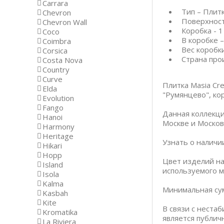
Carrara
Тип – Плит
Chevron
Поверхност
Chevron Wall
Коробка - 1
Coco
В коробке –
Coimbra
Вес коробки 
Corsica
Страна про
Costa Nova
Country
Curve
Плитка Masia Cr
Elda
"Румянцево", кор
Evolution
Fango
Данная коллекци
Hanoi
Москве и Москов
Harmony
Heritage
Узнать о наличи
Hikari
Hopp
Цвет изделий на
Island
используемого м
Isola
Kalma
Минимальная сум
Kasbah
Kite
В связи с неста
Kromatika
является публич
La Riviera