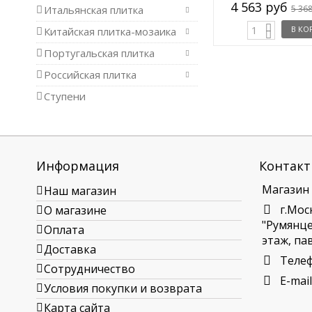
3 722 руб
4 563 руб
в.м.
/ кв.м.
4 378 руб
5 36
Итальянская плитка
В КОРЗИНУ
В КО
Китайская плитка-мозаика
Португальская плитка
Российская плитка
Ступени
Информация
Контакт
Магазин
Наш магазин
г.Мос
О магазине
"Румянцев
Оплата
этаж, пав
Доставка
Теле
Сотрудничество
E-mail
Условия покупки и возврата
Карта сайта