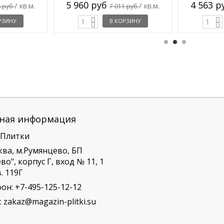
5 960 руб
4 563 
/ кв.м.
/ кв.м.
8 руб
7 011 руб
РЗИНУ
В КОРЗИНУ
ная информация
 Плитки
ква, м.Румянцево, БП
о", корпус Г, вход № 11, 1
. 119Г
фон:
+7-495-125-12-12
:
zakaz@magazin-plitki.su