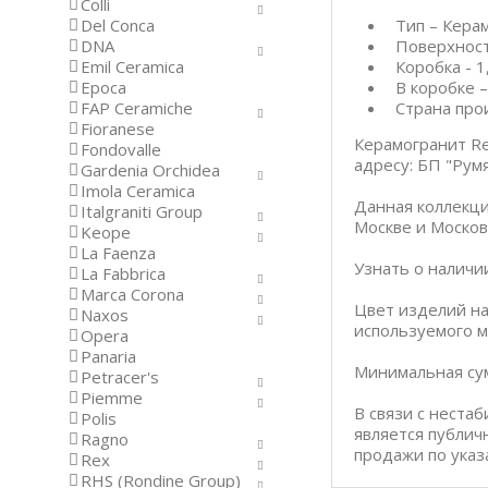
Colli
Del Conca
Тип – Кера
DNA
Поверхност
Emil Ceramica
Коробка - 1
Epoca
В коробке –
FAP Ceramiche
Страна про
Fioranese
Керамогранит Re
Fondovalle
адресу: БП "Румя
Gardenia Orchidea
Imola Ceramica
Данная коллекци
Italgraniti Group
Москве и Москов
Keope
La Faenza
Узнать о наличи
La Fabbrica
Marca Corona
Цвет изделий на
Naxos
используемого м
Opera
Panaria
Минимальная сум
Petracer's
Piemme
В связи с неста
Polis
является публич
Ragno
продажи по указ
Rex
RHS (Rondine Group)