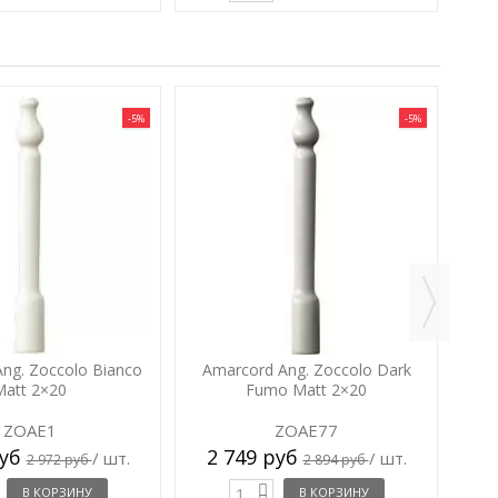
-5%
-5%
Am
2
ng. Zoccolo Bianco
Amarcord Ang. Zoccolo Dark
Matt 2×20
Fumo Matt 2×20
ZOAE1
ZOAE77
руб
2 749 руб
/ шт.
/ шт.
2 972 руб
2 894 руб
В КОРЗИНУ
В КОРЗИНУ