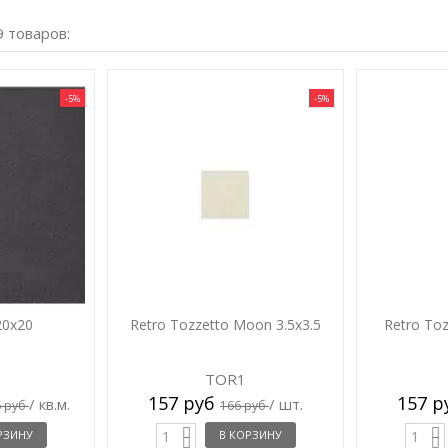
9 товаров:
-5%
-5%
20x20
Retro Tozzetto Moon 3.5x3.5
Retro Toz
TOR1
157 руб
157 
/ кв.м.
/ шт.
6 руб
166 руб
РЗИНУ
В КОРЗИНУ