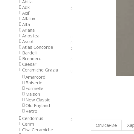
Abita
Abk
Acif
Alfalux
Alta
Ariana
Ariostea
Ascot
Atlas Concorde
Bardelli
Brennero
Caesar
Ceramiche Grazia
Amarcord
Boiserie
Formelle
Maison
New Classic
Old England
Retro
Cerdomus
Cerim
Описание
Ха
Cisa Ceramiche