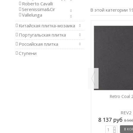
Roberto Cavalli
Serenissima&Cir
В этой категории 1
Vallelunga
Китайская плитка-мозаика
-5%
-5%
Португальская плитка
Российская плитка
Ступени
x20
Retro Moon 20x20
Retro Coal 
REV1
REV2
8 137 руб
кв.м.
/ кв.м.
8 566 руб
8 137 руб
8 56
В КОРЗИНУ
В КО