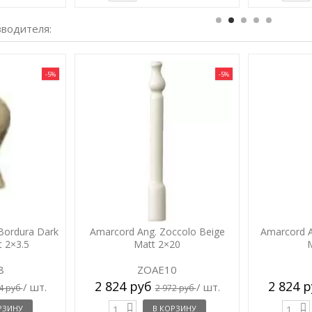
зводителя:
-5%
-5%
 Bordura Dark
Amarcord Ang. Zoccolo Beige
Amarcord A
 2×3.5
Matt 2×20
8
ZOAE10
2 824 руб
2 824 
/ шт.
/ шт.
4 руб
2 972 руб
РЗИНУ
В КОРЗИНУ