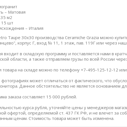
могранит
ь – Матовая
,35 м2
 15 шт
исхождения – Италия
tro Taupe 30x30 производства Ceramiche Grazia можно купит
нцево", корпус Г, вход № 11, 1 этаж, пав. 119Г или через на
я входит в складскую программу и поставляется нами в крат
ской области, а также отправляем грузы по всей России чер
и товара на складе можно по телефону +7-495-125-12-12 или п
 фотографиях может отличаться от фактического, что обус
онитора. Данное обстоятельство не является основанием дл
ма заказа составляет 15 000 рублей.
бильностью курса рубля, уточняйте цены у менеджеров магаз
ной офертой, определяемой ст. 437 ГК РФ, и не влечет за со
анным ценам. Стоимость товара может быть изменена.