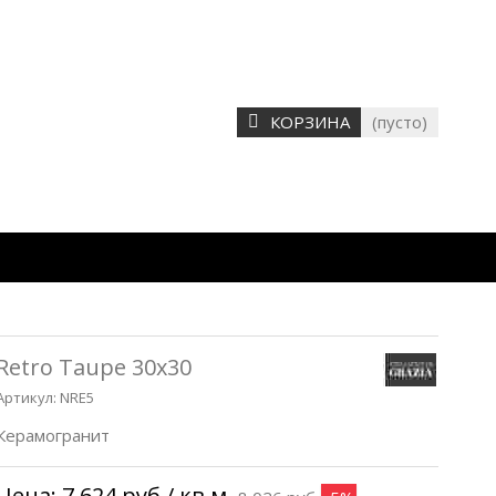
КОРЗИНА
(пусто)
Retro Taupe 30x30
Артикул:
NRE5
Керамогранит
Цена:
7 624 руб
/ кв.м.