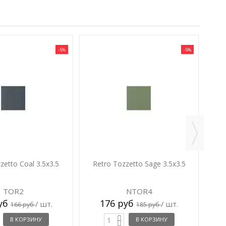
-5%
-5%
Re
zetto Coal 3.5x3.5
Retro Tozzetto Sage 3.5x3.5
TOR2
NTOR4
руб
176 руб
/ шт.
/ шт.
166 руб
185 руб
В КОРЗИНУ
В КОРЗИНУ