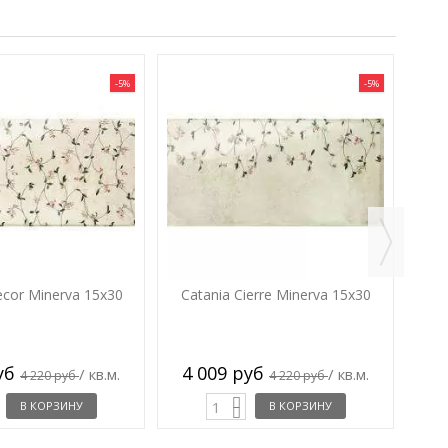
-5%
-5%
C
ecor Minerva 15x30
Catania Cierre Minerva 15x30
руб
4 009 руб
/ кв.м.
/ кв.м.
4 220 руб
4 220 руб
В КОРЗИНУ
В КОРЗИНУ