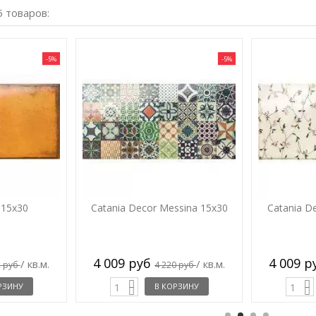
5 товаров:
-5%
-5%
 15x30
Catania Decor Messina 15x30
Catania D
4 009 руб
4 009 
/ кв.м.
/ кв.м.
2 руб
4 220 руб
РЗИНУ
В КОРЗИНУ