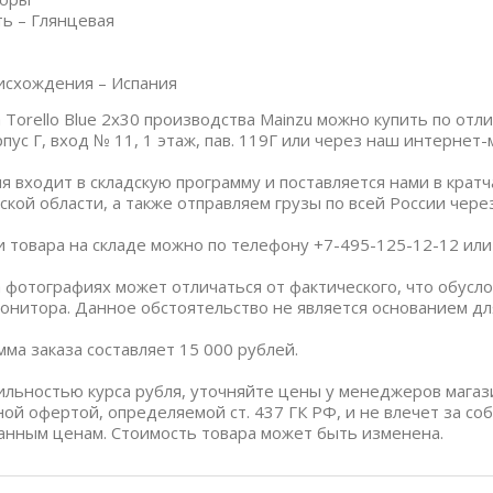
ь – Глянцевая
исхождения – Испания
 Torello Blue 2x30 производства Mainzu можно купить по отл
пус Г, вход № 11, 1 этаж, пав. 119Г или через наш интернет-
я входит в складскую программу и поставляется нами в крат
ской области, а также отправляем грузы по всей России чер
и товара на складе можно по телефону +7-495-125-12-12 или п
 фотографиях может отличаться от фактического, что обус
онитора. Данное обстоятельство не является основанием дл
ма заказа составляет 15 000 рублей.
бильностью курса рубля, уточняйте цены у менеджеров магаз
ной офертой, определяемой ст. 437 ГК РФ, и не влечет за со
анным ценам. Стоимость товара может быть изменена.