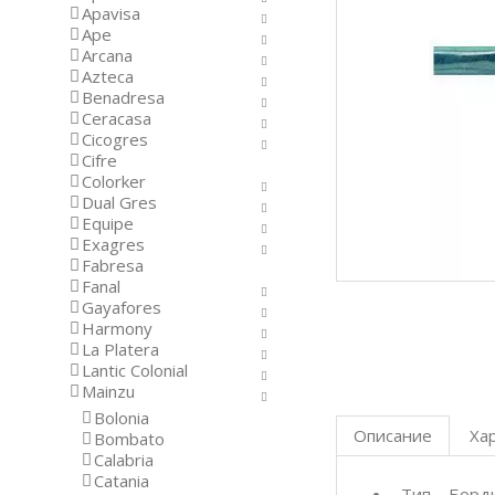
Apavisa
Ape
Arcana
Azteca
Benadresa
Ceracasa
Cicogres
Cifre
Colorker
Dual Gres
Equipe
Exagres
Fabresa
Fanal
Gayafores
Harmony
La Platera
Lantic Colonial
Mainzu
Bolonia
Описание
Ха
Bombato
Calabria
Catania
Тип – Бор