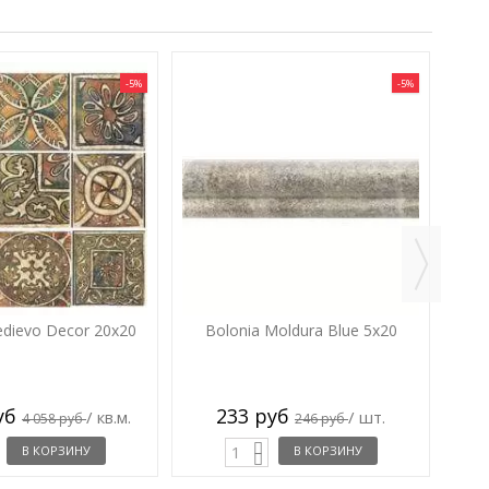
-5%
-5%
Bo
edievo Decor 20x20
Bolonia Moldura Blue 5x20
руб
233 руб
/ кв.м.
/ шт.
4 058 руб
246 руб
В КОРЗИНУ
В КОРЗИНУ