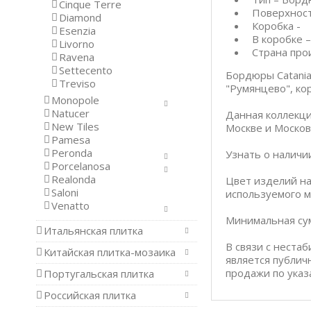
Cinque Terre
Поверхност
Diamond
Коробка -
Esenzia
В коробке –
Livorno
Страна про
Ravena
Settecento
Бордюры Catania
Treviso
"Румянцево", кор
Monopole
Natucer
Данная коллекци
New Tiles
Москве и Москов
Pamesa
Peronda
Узнать о наличи
Porcelanosa
Realonda
Цвет изделий на
Saloni
используемого м
Venatto
Минимальная сум
Итальянская плитка
В связи с неста
Китайская плитка-мозаика
является публич
продажи по указ
Португальская плитка
Российская плитка