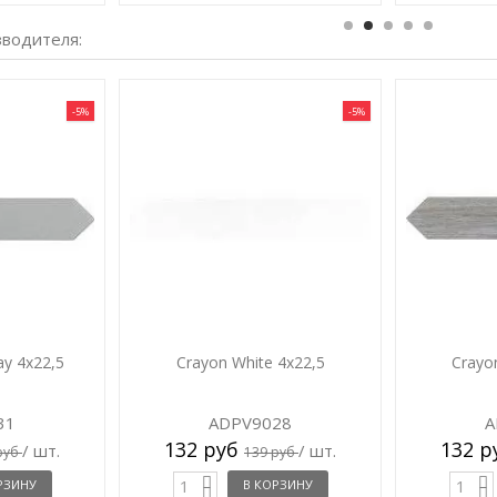
зводителя:
-5%
-5%
ay 4x22,5
Crayon White 4x22,5
Crayo
31
ADPV9028
A
132 руб
132 
/ шт.
/ шт.
руб
139 руб
РЗИНУ
В КОРЗИНУ