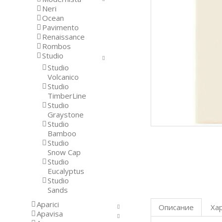
Neri
Ocean
Pavimento
Renaissance
Rombos
Studio
Studio
Volcanico
Studio
TimberLine
Studio
Graystone
Studio
Bamboo
Studio
Snow Cap
Studio
Eucalyptus
Studio
Sands
Aparici
Описание
Ха
Apavisa