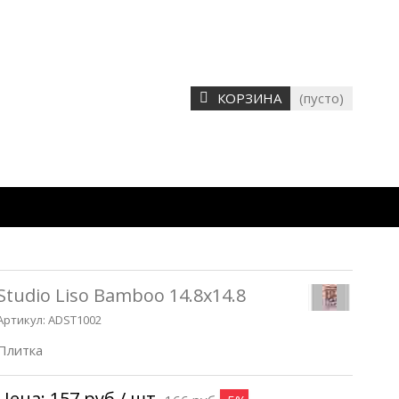
КОРЗИНА
(пусто)
Studio Liso Bamboo 14.8x14.8
Артикул:
ADST1002
Плитка
Цена:
157 руб
/ шт.