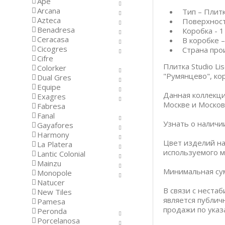
Ape
Arcana
Тип – Плит
Azteca
Поверхност
Benadresa
Коробка - 1
Ceracasa
В коробке –
Cicogres
Страна про
Cifre
Плитка Studio L
Colorker
"Румянцево", кор
Dual Gres
Equipe
Данная коллекци
Exagres
Москве и Москов
Fabresa
Fanal
Узнать о наличи
Gayafores
Harmony
Цвет изделий на
La Platera
используемого м
Lantic Colonial
Mainzu
Минимальная сум
Monopole
Natucer
В связи с неста
New Tiles
является публич
Pamesa
продажи по указ
Peronda
Porcelanosa