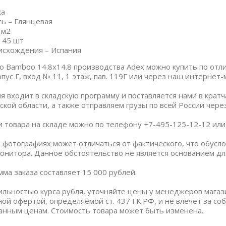
ка
ь – Глянцевая
 м2
 45 шт
исхождения – Испания
iso Bamboo 14.8x14.8 производства Adex можно купить по отл
пус Г, вход № 11, 1 этаж, пав. 119Г или через наш интернет-
я входит в складскую программу и поставляется нами в крат
ской области, а также отправляем грузы по всей России чер
и товара на складе можно по телефону +7-495-125-12-12 или п
 фотографиях может отличаться от фактического, что обус
онитора. Данное обстоятельство не является основанием дл
ма заказа составляет 15 000 рублей.
бильностью курса рубля, уточняйте цены у менеджеров магаз
ной офертой, определяемой ст. 437 ГК РФ, и не влечет за со
анным ценам. Стоимость товара может быть изменена.