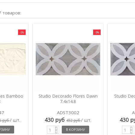
7 товаров:
-5%
-5%
bles Bamboo
Studio Decorado Flores Dawn
Studio De
8
7.4x14.8
47
ADST3002
A
430 руб
430 
/ шт.
/ шт.
5 руб
452 руб
РЗИНУ
В КОРЗИНУ