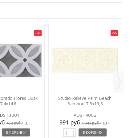
-5%
-5%
Stud
corado Flores Dusk
Studio Relieve Palm Beach
7.4x14.8
Bamboo 7,5x19,8
DST3001
ADST4002
руб
991 руб
/ шт.
/ шт.
452 руб
1 043 руб
В КОРЗИНУ
В КОРЗИНУ