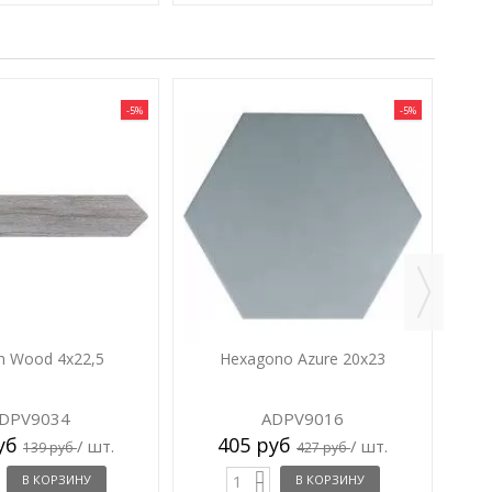
-5%
-5%
n Wood 4x22,5
Hexagono Azure 20x23
DPV9034
ADPV9016
руб
405 руб
/ шт.
/ шт.
139 руб
427 руб
В КОРЗИНУ
В КОРЗИНУ