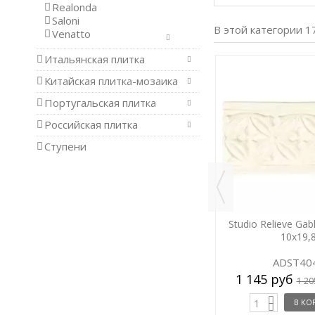
Realonda
Saloni
В этой категории 1
Venatto
Итальянская плитка
-5%
-5%
Китайская плитка-мозаика
Португальская плитка
Российская плитка
Ступени
Dawn
Studio Decorado Flores Dusk
Studio Relieve Ga
14.8x14.8
10x19,
ADST6001
ADST40
606 руб
1 145 руб
.
/ шт.
638 руб
1 20
В КОРЗИНУ
В КО