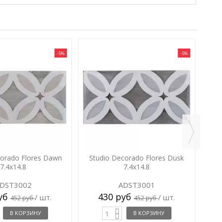
-5%
-5%
S
corado Flores Dawn
Studio Decorado Flores Dusk
7.4x14.8
7.4x14.8
DST3002
ADST3001
руб
430 руб
/ шт.
/ шт.
452 руб
452 руб
В КОРЗИНУ
В КОРЗИНУ