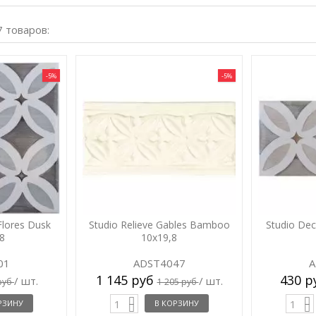
7 товаров:
-5%
-5%
Flores Dusk
Studio Relieve Gables Bamboo
Studio De
.8
10x19,8
01
ADST4047
A
1 145 руб
430 
/ шт.
/ шт.
руб
1 205 руб
РЗИНУ
В КОРЗИНУ