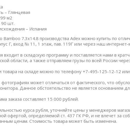
ка
ь – Глянцевая
.99 м2
 90 шт.
исхождения – Испания
iso Bamboo 7.3x14.8 производства Adex можно купить по отли
пус Г, вход № 11, 1 этаж, пав. 119Г или через наш интернет-
я входит в складскую программу и поставляется нами в крат
ской области, а также отправляем грузы по всей России чер
и товара на складе можно по телефону +7-495-125-12-12 или п
 фотографиях может отличаться от фактического, что обус
онитора. Данное обстоятельство не является основанием дл
ма заказа составляет 15 000 рублей.
бильностью курса рубля, уточняйте цены у менеджеров магаз
ной офертой, определяемой ст. 437 ГК РФ, и не влечет за со
анным ценам. Стоимость товара может быть изменена.