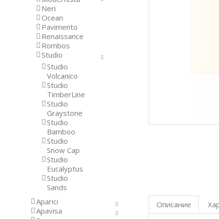
Neri
Ocean
Pavimento
Renaissance
Rombos
Studio
Studio
Volcanico
Studio
TimberLine
Studio
Graystone
Studio
Bamboo
Studio
Snow Cap
Studio
Eucalyptus
Studio
Sands
Aparici
Описание
Ха
Apavisa