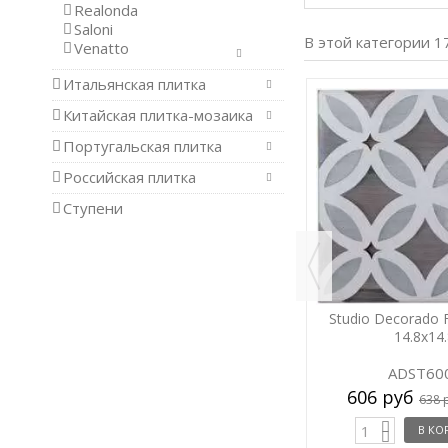
Realonda
Saloni
В этой категории 1
Venatto
Итальянская плитка
-5%
-5%
Китайская плитка-мозаика
Португальская плитка
Российская плитка
Ступени
19.8
Studio Decorado Flores Dawn
Studio Decorado 
14.8x14.8
14.8x14
ADST6002
ADST60
606 руб
606 руб
.
/ шт.
638 руб
638 
В КОРЗИНУ
В КО