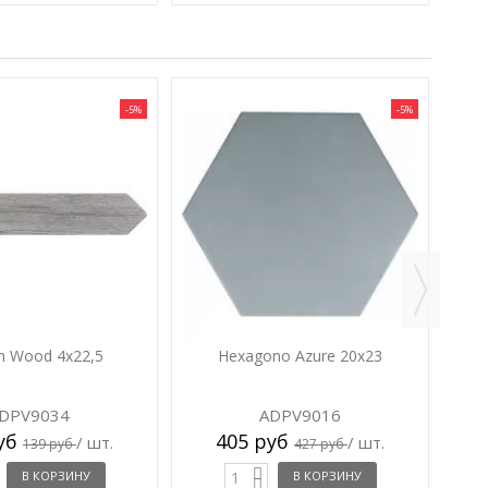
-5%
-5%
n Wood 4x22,5
Hexagono Azure 20x23
DPV9034
ADPV9016
руб
405 руб
/ шт.
/ шт.
139 руб
427 руб
В КОРЗИНУ
В КОРЗИНУ