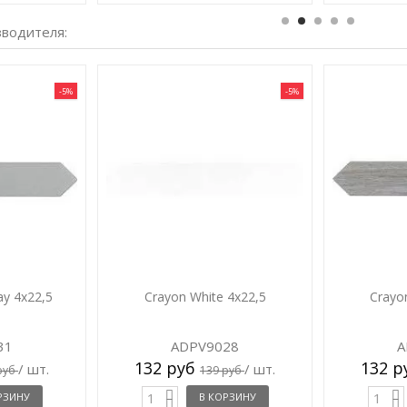
зводителя:
-5%
-5%
ay 4x22,5
Crayon White 4x22,5
Crayo
31
ADPV9028
A
132 руб
132 
/ шт.
/ шт.
руб
139 руб
РЗИНУ
В КОРЗИНУ