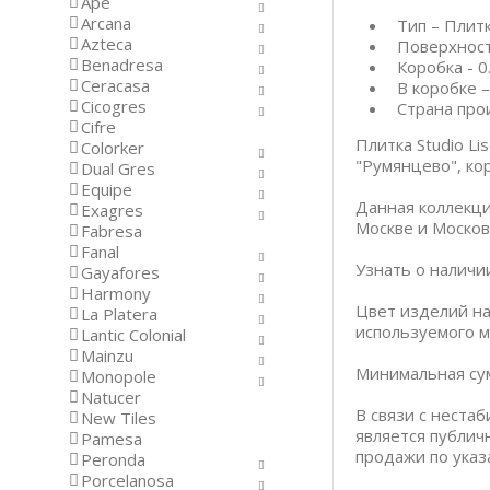
Ape
Arcana
Тип – Плит
Azteca
Поверхност
Benadresa
Коробка - 0
Ceracasa
В коробке –
Cicogres
Страна про
Cifre
Плитка Studio L
Colorker
"Румянцево", кор
Dual Gres
Equipe
Данная коллекци
Exagres
Москве и Москов
Fabresa
Fanal
Узнать о наличи
Gayafores
Harmony
Цвет изделий на
La Platera
используемого м
Lantic Colonial
Mainzu
Минимальная сум
Monopole
Natucer
В связи с неста
New Tiles
является публич
Pamesa
продажи по указ
Peronda
Porcelanosa