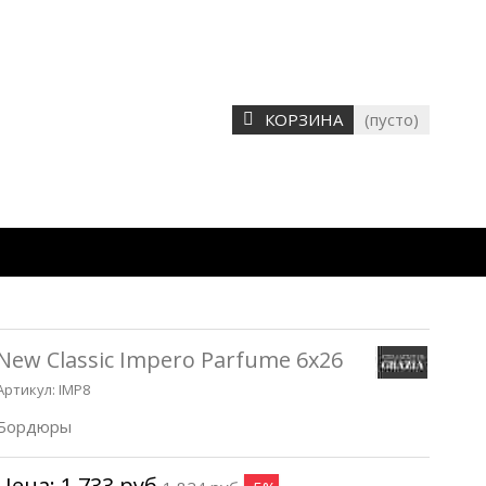
КОРЗИНА
(пусто)
New Classic Impero Parfume 6x26
Артикул:
IMP8
Бордюры
Цена:
1 733 руб