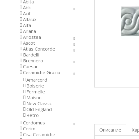
Abita
Abk
Acif
Alfalux
Alta
Ariana
Ariostea
Ascot
Atlas Concorde
Bardelli
Brennero
Caesar
Ceramiche Grazia
Amarcord
Boiserie
Formelle
Maison
New Classic
Old England
Retro
Cerdomus
Cerim
Описание
Ха
Cisa Ceramiche