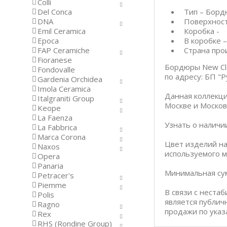
Colli
Del Conca
Тип – Бор
DNA
Поверхност
Emil Ceramica
Коробка -
Epoca
В коробке –
FAP Ceramiche
Страна про
Fioranese
Бордюры New Cla
Fondovalle
по адресу: БП "Р
Gardenia Orchidea
Imola Ceramica
Данная коллекци
Italgraniti Group
Москве и Москов
Keope
La Faenza
Узнать о наличи
La Fabbrica
Marca Corona
Цвет изделий на
Naxos
используемого м
Opera
Panaria
Минимальная сум
Petracer's
Piemme
В связи с неста
Polis
является публич
Ragno
продажи по указ
Rex
RHS (Rondine Group)