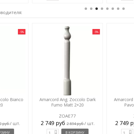
зводителя:
-5%
-5%
colo Bianco
Amarcord Ang. Zoccolo Dark
Amarcord 
20
Fumo Matt 2×20
Pavo
1
ZOAE77
2 749 руб
2 749 
/ шт.
/ шт.
2 руб
2 894 руб
РЗИНУ
В КОРЗИНУ