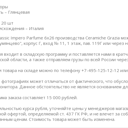
дюры
ь – Глянцевая
 20 шт
исхождения – Италия
ssic Impero Parfume 6x26 производства Ceramiche Grazia мо
умянцево", корпус Г, вход № 11, 1 этаж, пав. 119Г или через
я входит в складскую программу и поставляется нами в крат
ской области, а также отправляем грузы по всей России чер
и товара на складе можно по телефону +7-495-125-12-12 или п
 фотографиях может отличаться от фактического, что обус
онитора. Данное обстоятельство не является основанием дл
ма заказа составляет 15 000 рублей.
бильностью курса рубля, уточняйте цены у менеджеров магаз
ной офертой, определяемой ст. 437 ГК РФ, и не влечет за со
анным ценам. Стоимость товара может быть изменена.