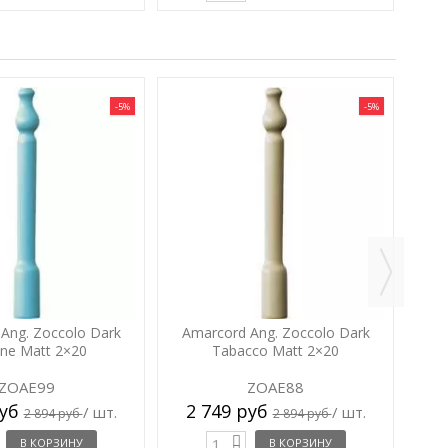
-5%
-5%
Ang. Zoccolo Dark
Amarcord Ang. Zoccolo Dark
A
ne Matt 2×20
Tabacco Matt 2×20
ZOAE99
ZOAE88
руб
2 749 руб
2
/ шт.
/ шт.
2 894 руб
2 894 руб
В КОРЗИНУ
В КОРЗИНУ