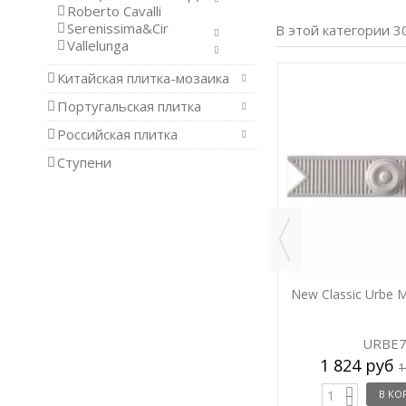
Roberto Cavalli
Serenissima&Cir
В этой категории 3
Vallelunga
Китайская плитка-мозаика
-5%
-5%
Португальская плитка
Российская плитка
Ступени
,5x26
New Classic Urbe Agave 5,5x26
New Classic Urbe 
URBE6
URBE
1 824 руб
1 824 руб
1 920 руб
1
В КОРЗИНУ
В КО