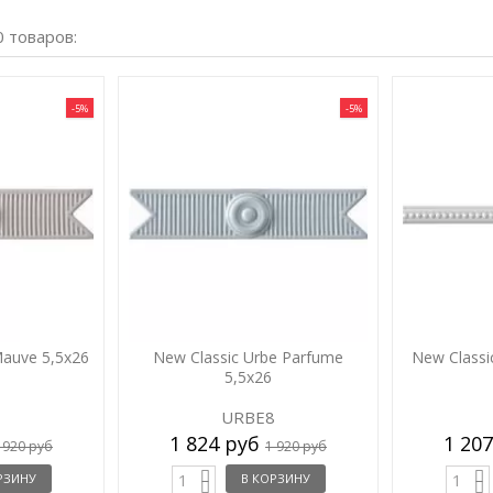
0 товаров:
-5%
-5%
Mauve 5,5x26
New Classic Urbe Parfume
New Classi
5,5x26
7
URBE8
1 824 руб
1 20
 920 руб
1 920 руб
РЗИНУ
В КОРЗИНУ