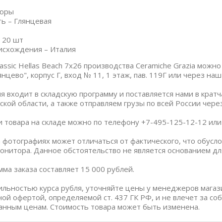
дюры
ь – Глянцевая
 20 шт
исхождения – Италия
ssic Hellas Beach 7x26 производства Ceramiche Grazia можно
нцево", корпус Г, вход № 11, 1 этаж, пав. 119Г или через на
я входит в складскую программу и поставляется нами в крат
ской области, а также отправляем грузы по всей России чер
и товара на складе можно по телефону +7-495-125-12-12 или п
 фотографиях может отличаться от фактического, что обус
онитора. Данное обстоятельство не является основанием дл
ма заказа составляет 15 000 рублей.
бильностью курса рубля, уточняйте цены у менеджеров магаз
ной офертой, определяемой ст. 437 ГК РФ, и не влечет за со
анным ценам. Стоимость товара может быть изменена.