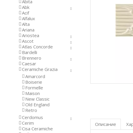
Abita
Abk
Acif
Alfalux
Alta
Ariana
Ariostea
Ascot
Atlas Concorde
Bardelli
Brennero
Caesar
Ceramiche Grazia
Amarcord
Boiserie
Formelle
Maison
New Classic
Old England
Retro
Cerdomus
Cerim
Описание
Ха
Cisa Ceramiche