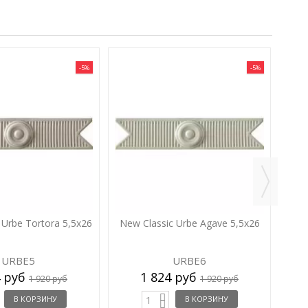
-5%
-5%
New
 Urbe Tortora 5,5x26
New Classic Urbe Agave 5,5x26
URBE5
URBE6
4 руб
1 824 руб
1 920 руб
1 920 руб
В КОРЗИНУ
В КОРЗИНУ