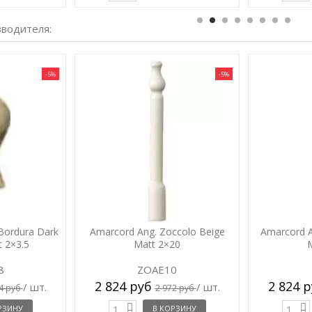
зводителя:
-5%
-5%
 Bordura Dark
Amarcord Ang. Zoccolo Beige
Amarcord A
 2×3.5
Matt 2×20
8
ZOAE10
2 824 руб
2 824 
/ шт.
/ шт.
4 руб
2 972 руб
РЗИНУ
В КОРЗИНУ