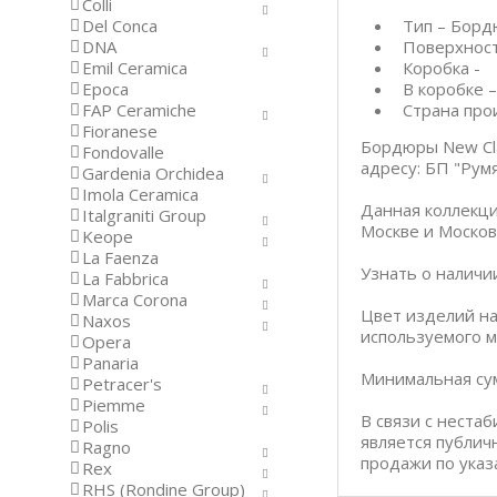
Colli
Del Conca
Тип – Бор
DNA
Поверхност
Emil Ceramica
Коробка -
Epoca
В коробке –
FAP Ceramiche
Страна про
Fioranese
Бордюры New Cla
Fondovalle
адресу: БП "Румя
Gardenia Orchidea
Imola Ceramica
Данная коллекци
Italgraniti Group
Москве и Москов
Keope
La Faenza
Узнать о наличи
La Fabbrica
Marca Corona
Цвет изделий на
Naxos
используемого м
Opera
Panaria
Минимальная сум
Petracer's
Piemme
В связи с неста
Polis
является публич
Ragno
продажи по указ
Rex
RHS (Rondine Group)