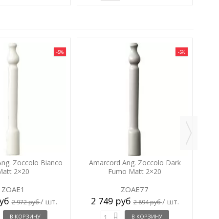
-5%
-5%
Am
2
ng. Zoccolo Bianco
Amarcord Ang. Zoccolo Dark
Matt 2×20
Fumo Matt 2×20
ZOAE1
ZOAE77
руб
2 749 руб
/ шт.
/ шт.
2 972 руб
2 894 руб
В КОРЗИНУ
В КОРЗИНУ