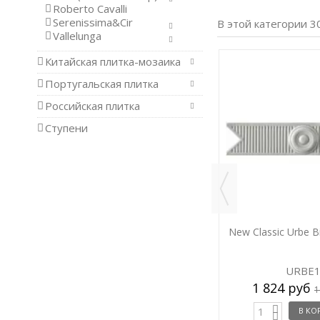
Roberto Cavalli
Serenissima&Cir
В этой категории 3
Vallelunga
Китайская плитка-мозаика
-5%
-5%
Португальская плитка
Российская плитка
Ступени
5x26
New Classic Toro Angel 5,5x26
New Classic Urbe B
TORO100
URBE
1 836 руб
1 824 руб
шт.
/ шт.
1 932 руб
1
В КОРЗИНУ
В КО